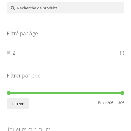
Recherche
Recherche
pour :
Filtré par âge
8
(1)
Filtrer par prix
Prix
Prix
Prix :
20€
—
30€
Filtrer
min
ma
Joueurs minimum