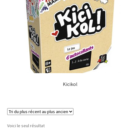
menu
enfant
Kicikol
Voici le seul résultat