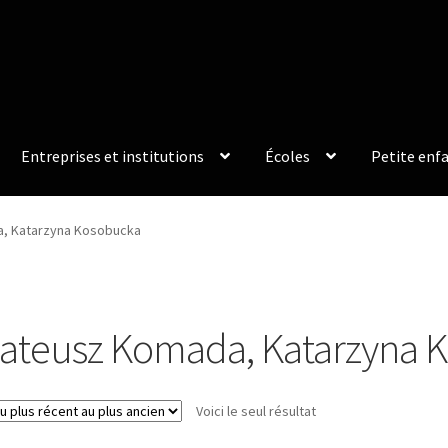
Entreprises et institutions
Écoles
Petite enf
, Katarzyna Kosobucka
ateusz Komada, Katarzyna 
Voici le seul résultat