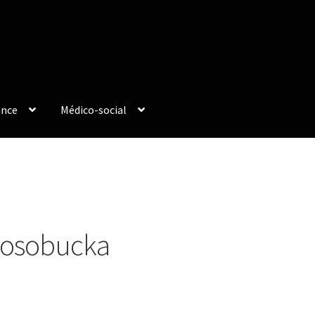
ance
Médico-social
Kosobucka