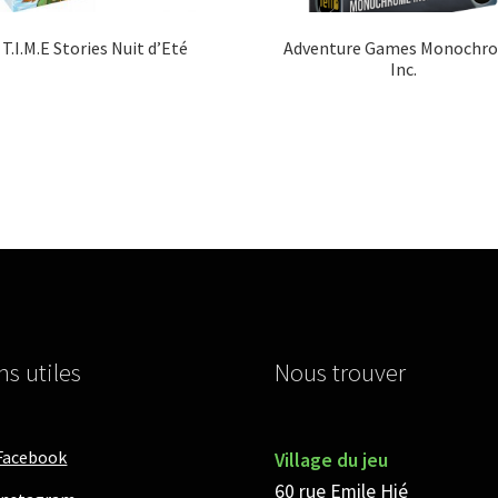
T.I.M.E Stories Nuit d’Eté
Adventure Games Monochr
Inc.
ns utiles
Nous trouver
Facebook
Village du jeu
60 rue Emile Hié