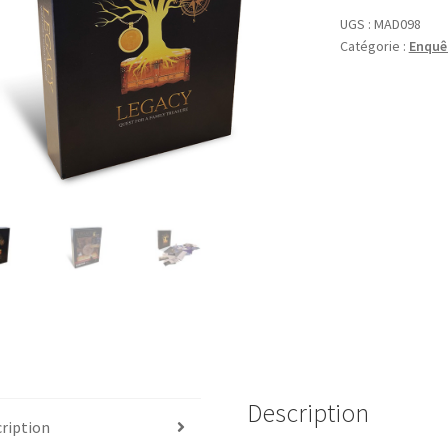
UGS :
MAD098
Catégorie :
Enquê
Description
ription