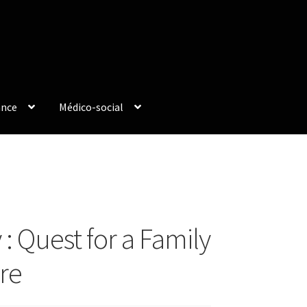
ance
Médico-social
: Quest for a Family
re