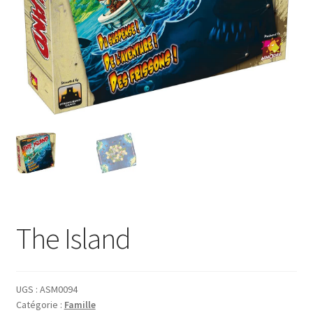
menu
enfant
The Island
UGS :
ASM0094
Catégorie :
Famille